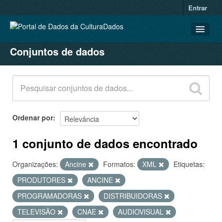
Entrar
Conjuntos de dados
CONJUNTOS DE DADOS
ORGANIZAÇÕES
GRUPOS
SOBRE
Ordenar por
1 conjunto de dados encontrado
Organizações:
Ancine
Formatos:
XML
Etiquetas:
PRODUTORES
ANCINE
PROGRAMADORAS
DISTRIBUIDORAS
TELEVISÃO
CNAE
AUDIOVISUAL