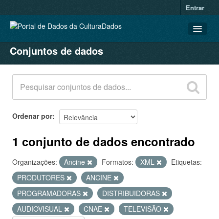
Entrar
Conjuntos de dados
CONJUNTOS DE DADOS
ORGANIZAÇÕES
GRUPOS
SOBRE
Ordenar por
1 conjunto de dados encontrado
Organizações:
Ancine
Formatos:
XML
Etiquetas:
PRODUTORES
ANCINE
PROGRAMADORAS
DISTRIBUIDORAS
AUDIOVISUAL
CNAE
TELEVISÃO