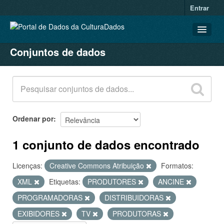
Entrar
Conjuntos de dados
CONJUNTOS DE DADOS
ORGANIZAÇÕES
GRUPOS
SOBRE
Ordenar por
1 conjunto de dados encontrado
Licenças:
Creative Commons Atribuição
Formatos:
XML
Etiquetas:
PRODUTORES
ANCINE
PROGRAMADORAS
DISTRIBUIDORAS
EXIBIDORES
TV
PRODUTORAS