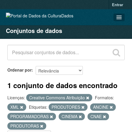
Entrar
Conjuntos de dados
CONJUNTOS DE DADOS
ORGANIZAÇÕES
GRUPOS
SOBRE
Ordenar por
1 conjunto de dados encontrado
Licenças:
Creative Commons Atribuição
Formatos:
XML
Etiquetas:
PRODUTORES
ANCINE
PROGRAMADORAS
CINEMA
CNAE
PRODUTORAS