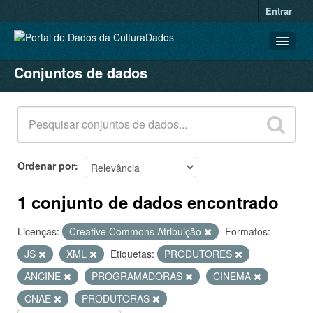
Entrar
Conjuntos de dados
CONJUNTOS DE DADOS
ORGANIZAÇÕES
GRUPOS
SOBRE
Ordenar por
1 conjunto de dados encontrado
Licenças:
Creative Commons Atribuição
Formatos:
JS
XML
Etiquetas:
PRODUTORES
ANCINE
PROGRAMADORAS
CINEMA
CNAE
PRODUTORAS