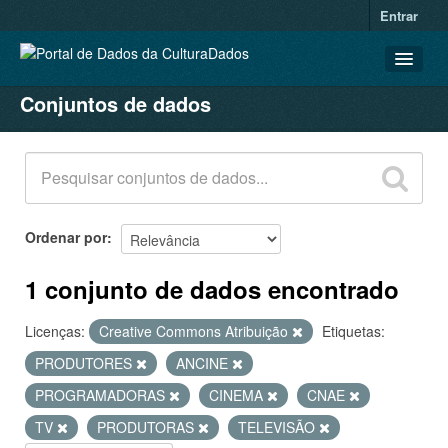
Entrar
Conjuntos de dados
CONJUNTOS DE DADOS
ORGANIZAÇÕES
GRUPOS
SOBRE
Ordenar por
1 conjunto de dados encontrado
Licenças:
Creative Commons Atribuição
Etiquetas:
PRODUTORES
ANCINE
PROGRAMADORAS
CINEMA
CNAE
TV
PRODUTORAS
TELEVISÃO