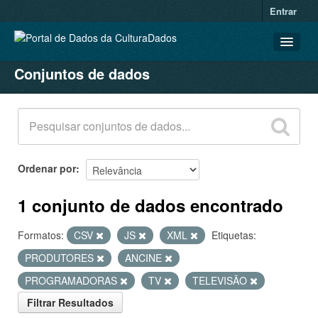
Entrar
Conjuntos de dados
CONJUNTOS DE DADOS
ORGANIZAÇÕES
GRUPOS
SOBRE
Ordenar por
1 conjunto de dados encontrado
Formatos:
CSV
JS
XML
Etiquetas:
PRODUTORES
ANCINE
PROGRAMADORAS
TV
TELEVISÃO
Filtrar Resultados