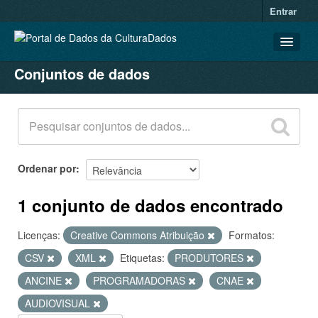
Entrar
Conjuntos de dados
CONJUNTOS DE DADOS
ORGANIZAÇÕES
GRUPOS
SOBRE
Ordenar por
1 conjunto de dados encontrado
Licenças:
Creative Commons Atribuição
Formatos:
CSV
XML
Etiquetas:
PRODUTORES
ANCINE
PROGRAMADORAS
CNAE
AUDIOVISUAL