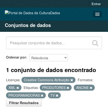
Entrar
Conjuntos de dados
CONJUNTOS DE DADOS
ORGANIZAÇÕES
GRUPOS
SOBRE
Ordenar por
1 conjunto de dados encontrado
Licenças:
Creative Commons Atribuição
Formatos:
XML
Etiquetas:
PRODUTORES
ANCINE
PROGRAMADORAS
TV
Filtrar Resultados