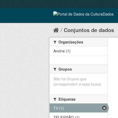
Conjuntos de dados
Organizações
Ancine (1)
Grupos
Não há Grupos que
correspondam a essa busca
Etiquetas
TV (1)
TELEVISÃO (1)