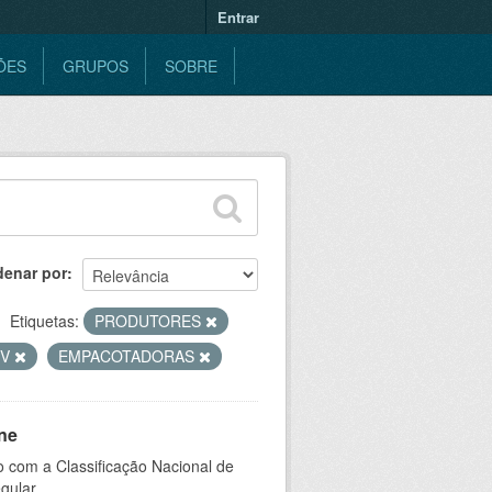
Entrar
ÕES
GRUPOS
SOBRE
denar por
Etiquetas:
PRODUTORES
TV
EMPACOTADORAS
ne
 com a Classificação Nacional de
gular.