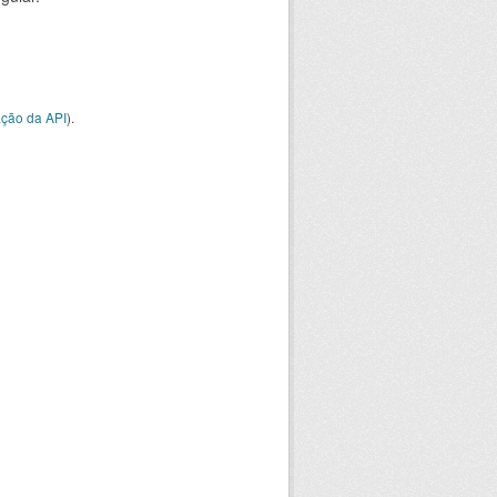
ção da API
).