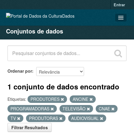
Entrar
Conjuntos de dados
CONJUNTOS DE DADOS
ORGANIZAÇÕES
GRUPOS
SOBRE
Ordenar por
1 conjunto de dados encontrado
Etiquetas:
PRODUTORES
ANCINE
PROGRAMADORAS
TELEVISÃO
CNAE
TV
PRODUTORAS
AUDIOVISUAL
Filtrar Resultados