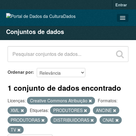
Entrar
Conjuntos de dados
CONJUNTOS DE DADOS
ORGANIZAÇÕES
GRUPOS
SOBRE
Ordenar por
1 conjunto de dados encontrado
Licenças:
Creative Commons Atribuição
Formatos:
XML
Etiquetas:
PRODUTORES
ANCINE
PRODUTORAS
DISTRIBUIDORAS
CNAE
TV