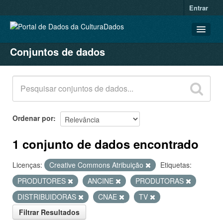
Entrar
Conjuntos de dados
CONJUNTOS DE DADOS
ORGANIZAÇÕES
GRUPOS
SOBRE
Ordenar por
1 conjunto de dados encontrado
Licenças:
Creative Commons Atribuição
Etiquetas:
PRODUTORES
ANCINE
PRODUTORAS
DISTRIBUIDORAS
CNAE
TV
Filtrar Resultados