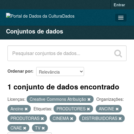
Entrar
Conjuntos de dados
CONJUNTOS DE DADOS
ORGANIZAÇÕES
GRUPOS
SOBRE
Ordenar por
1 conjunto de dados encontrado
Licenças:
Creative Commons Atribuição
Organizações:
Ancine
Etiquetas:
PRODUTORES
ANCINE
PRODUTORAS
CINEMA
DISTRIBUIDORAS
CNAE
TV