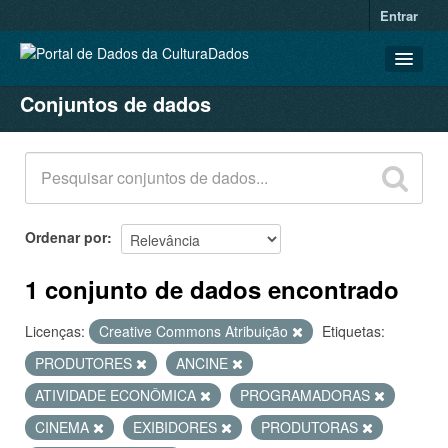
Entrar
Conjuntos de dados
CONJUNTOS DE DADOS
ORGANIZAÇÕES
GRUPOS
SOBRE
Ordenar por
1 conjunto de dados encontrado
Licenças:
Creative Commons Atribuição
Etiquetas:
PRODUTORES
ANCINE
ATIVIDADE ECONÔMICA
PROGRAMADORAS
CINEMA
EXIBIDORES
PRODUTORAS