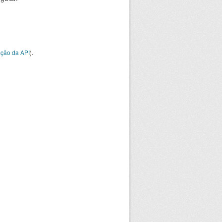
ção da API
).