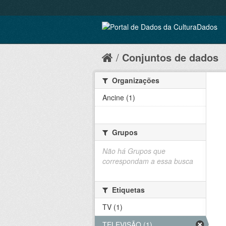
Conjuntos de dados
Organizações
Ancine (1)
Grupos
Não há Grupos que
correspondam a essa busca
Etiquetas
TV (1)
TELEVISÃO (1)