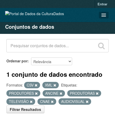
Entrar
Conjuntos de dados
CONJUNTOS DE DADOS
ORGANIZAÇÕES
GRUPOS
SOBRE
Ordenar por
1 conjunto de dados encontrado
Formatos:
CSV
XML
Etiquetas:
PRODUTORES
ANCINE
PRODUTORAS
TELEVISÃO
CNAE
AUDIOVISUAL
Filtrar Resultados