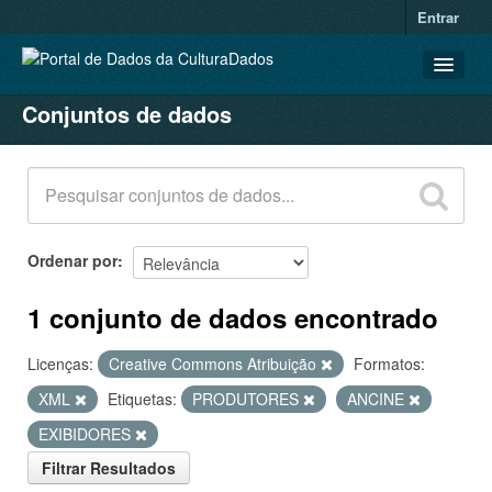
Entrar
Conjuntos de dados
CONJUNTOS DE DADOS
ORGANIZAÇÕES
GRUPOS
SOBRE
Ordenar por
1 conjunto de dados encontrado
Licenças:
Creative Commons Atribuição
Formatos:
XML
Etiquetas:
PRODUTORES
ANCINE
EXIBIDORES
Filtrar Resultados