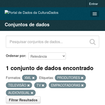
Entrar
Conjuntos de dados
CONJUNTOS DE DADOS
ORGANIZAÇÕES
GRUPOS
SOBRE
Ordenar por
1 conjunto de dados encontrado
Formatos:
XML
Etiquetas:
PRODUTORES
TELEVISÃO
TV
EMPACOTADORAS
AUDIOVISUAL
Filtrar Resultados