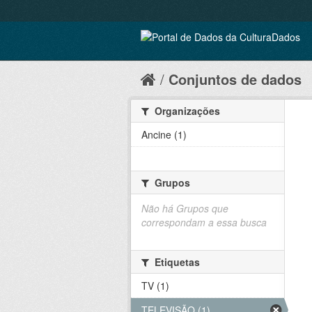
Conjuntos de dados
Organizações
Ancine (1)
Grupos
Não há Grupos que
correspondam a essa busca
Etiquetas
TV (1)
TELEVISÃO (1)