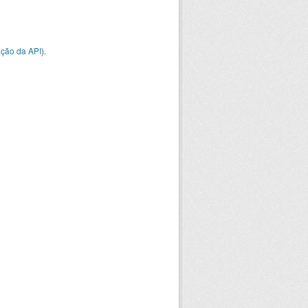
ção da API
).