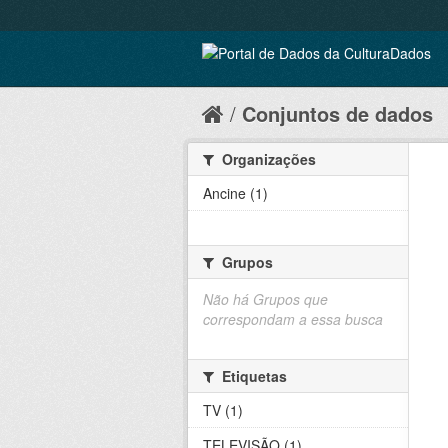
Conjuntos de dados
Organizações
Ancine (1)
Grupos
Não há Grupos que
correspondam a essa busca
Etiquetas
TV (1)
TELEVISÃO (1)