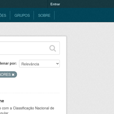
Entrar
ÕES
GRUPOS
SOBRE
denar por
SORES
ne
 com a Classificação Nacional de
gular.