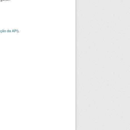
ção da API
).