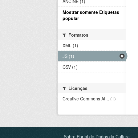
ANCINE (1)
Mostrar somente Etiquetas
popular
Formatos
XML (1)
JS (1)
CSV (1)
Licenças
Creative Commons At... (1)
Sobre Portal de Dados da Cultura