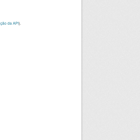
ção da API
).