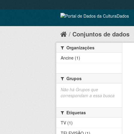
Conjuntos de dados
Organizações
Ancine (1)
Grupos
Não há Grupos que
correspondam a essa busca
Etiquetas
TV (1)
TELEVISÃO (1)