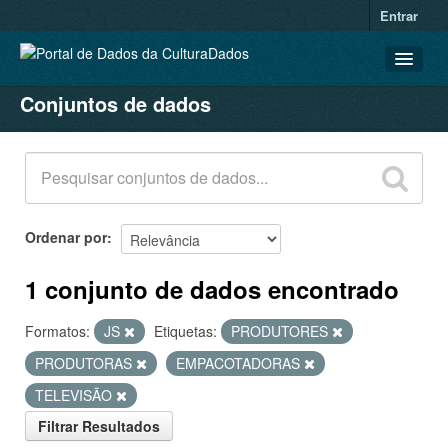
Entrar
Conjuntos de dados
CONJUNTOS DE DADOS
ORGANIZAÇÕES
GRUPOS
SOBRE
Ordenar por
1 conjunto de dados encontrado
Formatos:
JS
Etiquetas:
PRODUTORES
PRODUTORAS
EMPACOTADORAS
TELEVISÃO
Filtrar Resultados