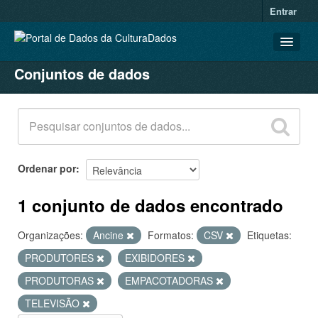
Entrar
Conjuntos de dados
CONJUNTOS DE DADOS
ORGANIZAÇÕES
GRUPOS
SOBRE
Ordenar por
1 conjunto de dados encontrado
Organizações:
Ancine
Formatos:
CSV
Etiquetas:
PRODUTORES
EXIBIDORES
PRODUTORAS
EMPACOTADORAS
TELEVISÃO