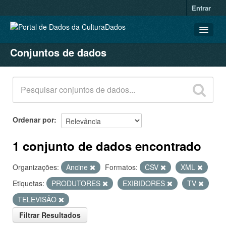
Entrar
Conjuntos de dados
CONJUNTOS DE DADOS
ORGANIZAÇÕES
GRUPOS
SOBRE
Ordenar por
1 conjunto de dados encontrado
Organizações:
Ancine
Formatos:
CSV
XML
Etiquetas:
PRODUTORES
EXIBIDORES
TV
TELEVISÃO
Filtrar Resultados