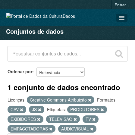
Entrar
Conjuntos de dados
CONJUNTOS DE DADOS
ORGANIZAÇÕES
GRUPOS
SOBRE
Ordenar por
1 conjunto de dados encontrado
Licenças:
Creative Commons Atribuição
Formatos:
CSV
JS
Etiquetas:
PRODUTORES
EXIBIDORES
TELEVISÃO
TV
EMPACOTADORAS
AUDIOVISUAL