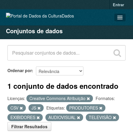
Entrar
Conjuntos de dados
CONJUNTOS DE DADOS
ORGANIZAÇÕES
GRUPOS
SOBRE
Ordenar por
1 conjunto de dados encontrado
Licenças:
Creative Commons Atribuição
Formatos:
CSV
JS
Etiquetas:
PRODUTORES
EXIBIDORES
AUDIOVISUAL
TELEVISÃO
Filtrar Resultados