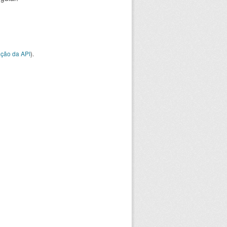
ção da API
).