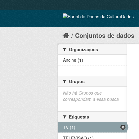
Conjuntos de dados
Organizações
Ancine (1)
Grupos
Não há Grupos que
correspondam a essa busca
Etiquetas
TV (1)
TELEVISÃO (1)