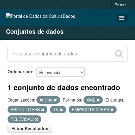
Entrar
Conjuntos de dados
CONJUNTOS DE DADOS
ORGANIZAÇÕES
GRUPOS
SOBRE
Ordenar por
1 conjunto de dados encontrado
Organizações:
Ancine
Formatos:
XML
Etiquetas:
PRODUTORES
TV
EMPACOTADORAS
TELEVISÃO
Filtrar Resultados