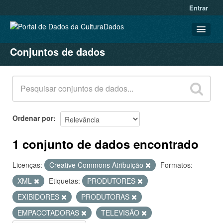
Entrar
Conjuntos de dados
CONJUNTOS DE DADOS
ORGANIZAÇÕES
GRUPOS
SOBRE
Ordenar por
1 conjunto de dados encontrado
Licenças:
Creative Commons Atribuição
Formatos:
XML
Etiquetas:
PRODUTORES
EXIBIDORES
PRODUTORAS
EMPACOTADORAS
TELEVISÃO