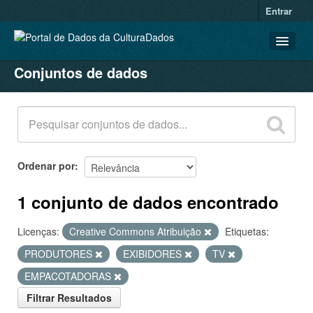
Entrar
Conjuntos de dados
CONJUNTOS DE DADOS
ORGANIZAÇÕES
GRUPOS
SOBRE
Ordenar por
1 conjunto de dados encontrado
Licenças:
Creative Commons Atribuição
Etiquetas:
PRODUTORES
EXIBIDORES
TV
EMPACOTADORAS
Filtrar Resultados