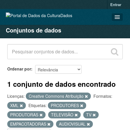
Entrar
Conjuntos de dados
CONJUNTOS DE DADOS
ORGANIZAÇÕES
GRUPOS
SOBRE
Ordenar por
1 conjunto de dados encontrado
Licenças:
Creative Commons Atribuição
Formatos:
XML
Etiquetas:
PRODUTORES
PRODUTORAS
TELEVISÃO
TV
EMPACOTADORAS
AUDIOVISUAL