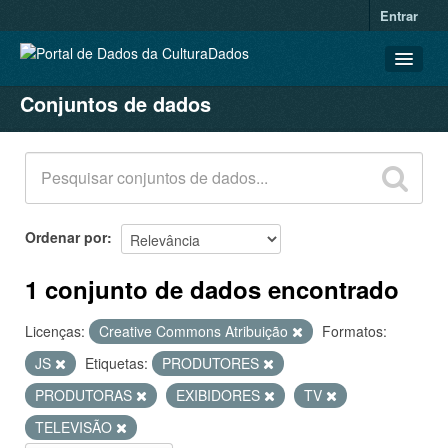
Entrar
Conjuntos de dados
CONJUNTOS DE DADOS
ORGANIZAÇÕES
GRUPOS
SOBRE
Ordenar por
1 conjunto de dados encontrado
Licenças:
Creative Commons Atribuição
Formatos:
JS
Etiquetas:
PRODUTORES
PRODUTORAS
EXIBIDORES
TV
TELEVISÃO