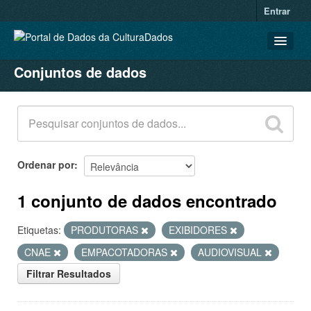
Entrar
Conjuntos de dados
CONJUNTOS DE DADOS
ORGANIZAÇÕES
GRUPOS
SOBRE
Ordenar por
1 conjunto de dados encontrado
Etiquetas:
PRODUTORAS
EXIBIDORES
CNAE
EMPACOTADORAS
AUDIOVISUAL
Filtrar Resultados