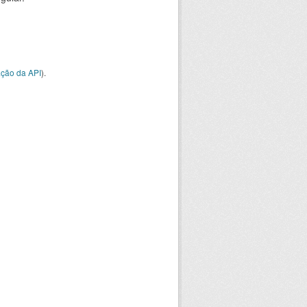
ção da API
).