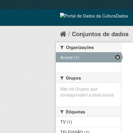
Conjuntos de dados
Organizações
Ancine (1)
Grupos
Não há Grupos que
correspondam a essa busca
Etiquetas
TV (1)
TELEVISÃO (1)