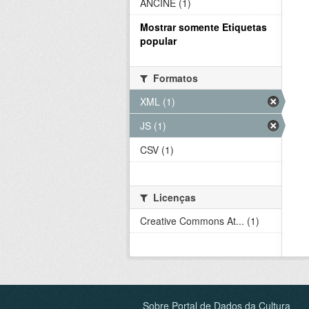
ANCINE (1)
Mostrar somente Etiquetas
popular
Formatos
XML (1)
JS (1)
CSV (1)
Licenças
Creative Commons At... (1)
Sobre Portal de Dados da Cultura