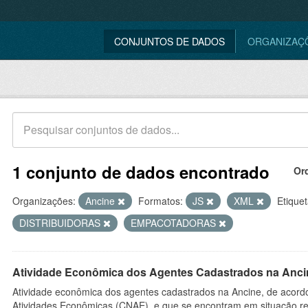
CONJUNTOS DE DADOS
ORGANIZAÇ
1 conjunto de dados encontrado
Or
Organizações:
Ancine
Formatos:
JS
XML
Etiquet
DISTRIBUIDORAS
EMPACOTADORAS
Atividade Econômica dos Agentes Cadastrados na Anci
Atividade econômica dos agentes cadastrados na Ancine, de acordo
Atividades Econômicas (CNAE), e que se encontram em situação re