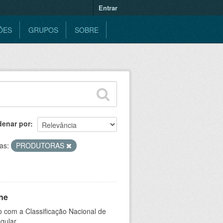
Entrar
ÕES
GRUPOS
SOBRE
denar por
as:
PRODUTORAS
ne
 com a Classificação Nacional de
gular.