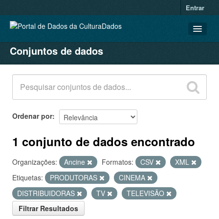
Entrar
Conjuntos de dados
CONJUNTOS DE DADOS
ORGANIZAÇÕES
GRUPOS
SOBRE
Ordenar por
1 conjunto de dados encontrado
Organizações:
Ancine
Formatos:
CSV
XML
Etiquetas:
PRODUTORAS
CINEMA
DISTRIBUIDORAS
TV
TELEVISÃO
Filtrar Resultados