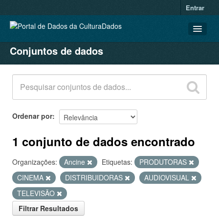
Entrar
Conjuntos de dados
CONJUNTOS DE DADOS
ORGANIZAÇÕES
GRUPOS
SOBRE
Ordenar por
1 conjunto de dados encontrado
Organizações:
Ancine
Etiquetas:
PRODUTORAS
CINEMA
DISTRIBUIDORAS
AUDIOVISUAL
TELEVISÃO
Filtrar Resultados