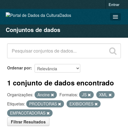
Entrar
Conjuntos de dados
CONJUNTOS DE DADOS
ORGANIZAÇÕES
GRUPOS
SOBRE
Ordenar por
1 conjunto de dados encontrado
Organizações:
Ancine
Formatos:
JS
XML
Etiquetas:
PRODUTORAS
EXIBIDORES
EMPACOTADORAS
Filtrar Resultados