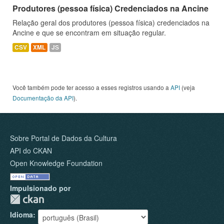
Produtores (pessoa física) Credenciados na Ancine
Relação geral dos produtores (pessoa física) credenciados na
Ancine e que se encontram em situação regular.
CSV
XML
JS
Você também pode ter acesso a esses registros usando a
API
(veja
Documentação da API
).
Sobre Portal de Dados da Cultura
API do CKAN
Open Knowledge Foundation
Impulsionado por
Idioma