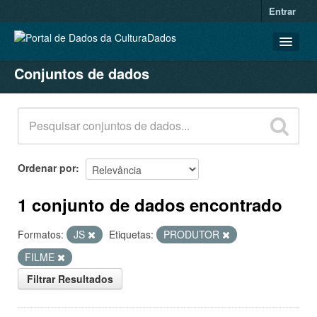
Entrar
Conjuntos de dados
CONJUNTOS DE DADOS
ORGANIZAÇÕES
GRUPOS
SOBRE
Ordenar por
1 conjunto de dados encontrado
Formatos:
JS
Etiquetas:
PRODUTOR
FILME
Filtrar Resultados