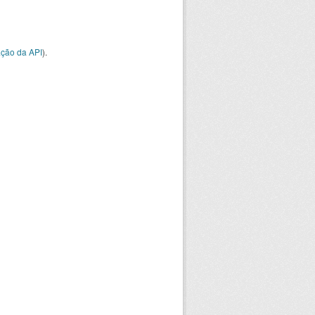
ção da API
).