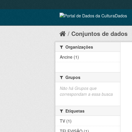
Conjuntos de dados
Organizações
Ancine (1)
Grupos
Não há Grupos que
correspondam a essa busca
Etiquetas
TV (1)
TELEVISÃO (1)