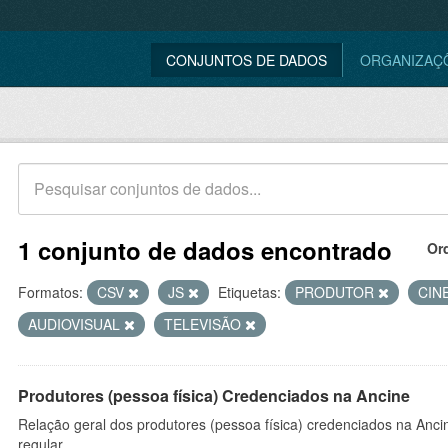
CONJUNTOS DE DADOS
ORGANIZAÇ
1 conjunto de dados encontrado
Or
Formatos:
CSV
JS
Etiquetas:
PRODUTOR
CIN
AUDIOVISUAL
TELEVISÃO
Produtores (pessoa física) Credenciados na Ancine
Relação geral dos produtores (pessoa física) credenciados na Anc
regular.