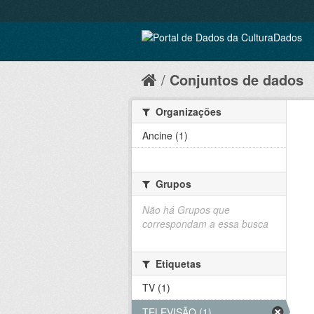
Conjuntos de dados
Organizações
Ancine (1)
Grupos
Não há Grupos que
correspondam a essa busca
Etiquetas
TV (1)
TELEVISÃO (1)