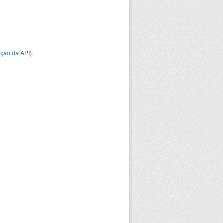
ção da API
).