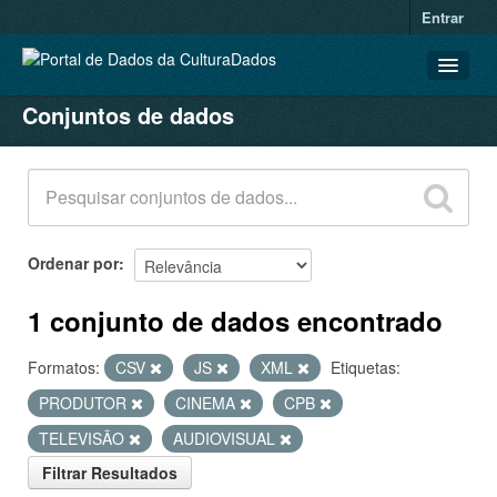
Entrar
Conjuntos de dados
CONJUNTOS DE DADOS
ORGANIZAÇÕES
GRUPOS
SOBRE
Ordenar por
1 conjunto de dados encontrado
Formatos:
CSV
JS
XML
Etiquetas:
PRODUTOR
CINEMA
CPB
TELEVISÃO
AUDIOVISUAL
Filtrar Resultados