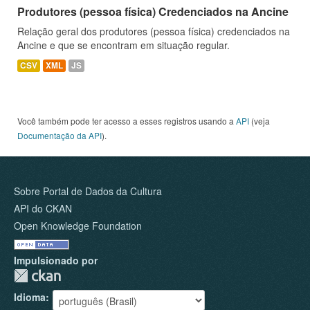
Produtores (pessoa física) Credenciados na Ancine
Relação geral dos produtores (pessoa física) credenciados na
Ancine e que se encontram em situação regular.
CSV
XML
JS
Você também pode ter acesso a esses registros usando a
API
(veja
Documentação da API
).
Sobre Portal de Dados da Cultura
API do CKAN
Open Knowledge Foundation
Impulsionado por
Idioma