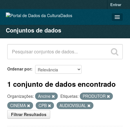
Entrar
Conjuntos de dados
CONJUNTOS DE DADOS
ORGANIZAÇÕES
GRUPOS
SOBRE
Ordenar por
1 conjunto de dados encontrado
Organizações:
Ancine
Etiquetas:
PRODUTOR
CINEMA
CPB
AUDIOVISUAL
Filtrar Resultados