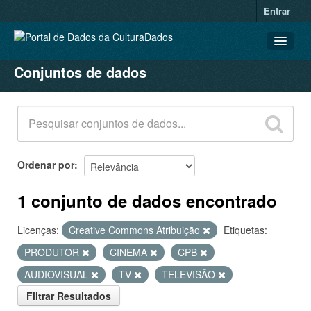
Entrar
Conjuntos de dados
CONJUNTOS DE DADOS
ORGANIZAÇÕES
GRUPOS
SOBRE
Ordenar por
1 conjunto de dados encontrado
Licenças:
Creative Commons Atribuição
Etiquetas:
PRODUTOR
CINEMA
CPB
AUDIOVISUAL
TV
TELEVISÃO
Filtrar Resultados