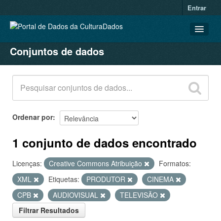
Entrar
Conjuntos de dados
CONJUNTOS DE DADOS
ORGANIZAÇÕES
GRUPOS
SOBRE
Ordenar por
1 conjunto de dados encontrado
Licenças:
Creative Commons Atribuição
Formatos:
XML
Etiquetas:
PRODUTOR
CINEMA
CPB
AUDIOVISUAL
TELEVISÃO
Filtrar Resultados