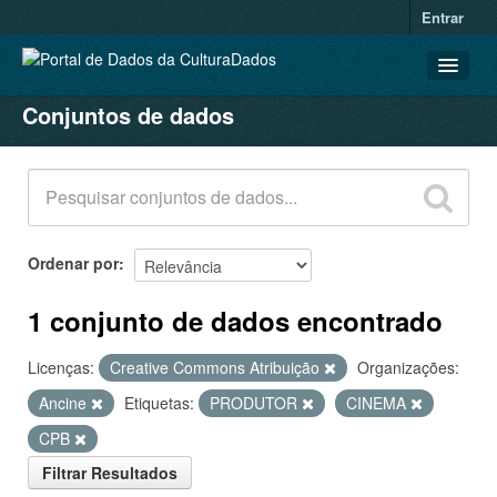
Entrar
Conjuntos de dados
CONJUNTOS DE DADOS
ORGANIZAÇÕES
GRUPOS
SOBRE
Ordenar por
1 conjunto de dados encontrado
Licenças:
Creative Commons Atribuição
Organizações:
Ancine
Etiquetas:
PRODUTOR
CINEMA
CPB
Filtrar Resultados