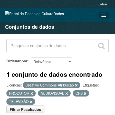
Entrar
Conjuntos de dados
CONJUNTOS DE DADOS
ORGANIZAÇÕES
GRUPOS
SOBRE
Ordenar por
1 conjunto de dados encontrado
Licenças:
Creative Commons Atribuição
Etiquetas:
PRODUTOR
AUDIOVISUAL
CPB
TELEVISÃO
Filtrar Resultados