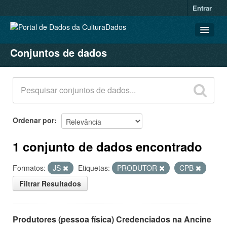
Entrar
Conjuntos de dados
CONJUNTOS DE DADOS
ORGANIZAÇÕES
GRUPOS
SOBRE
Ordenar por
1 conjunto de dados encontrado
Formatos:
JS
Etiquetas:
PRODUTOR
CPB
Filtrar Resultados
Produtores (pessoa física) Credenciados na Ancine