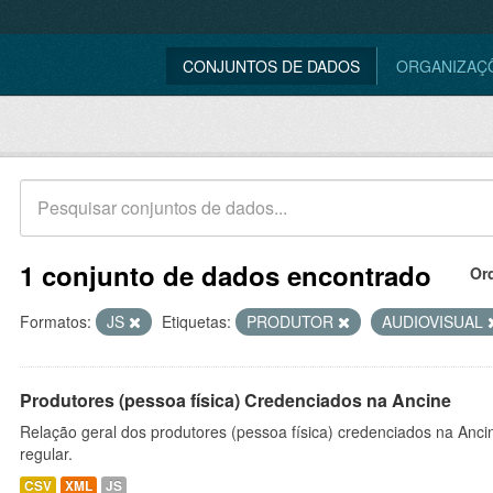
CONJUNTOS DE DADOS
ORGANIZAÇ
1 conjunto de dados encontrado
Or
Formatos:
JS
Etiquetas:
PRODUTOR
AUDIOVISUAL
Produtores (pessoa física) Credenciados na Ancine
Relação geral dos produtores (pessoa física) credenciados na Anc
regular.
CSV
XML
JS