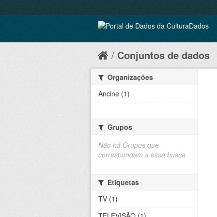
Conjuntos de dados
Organizações
Ancine (1)
Grupos
Não há Grupos que
correspondam a essa busca
Etiquetas
TV (1)
TELEVISÃO (1)