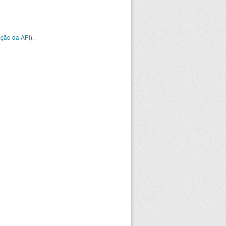
ção da API
).