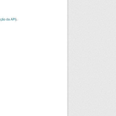
ção da API
).