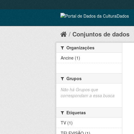
Conjuntos de dados
Organizações
Ancine (1)
Grupos
Não há Grupos que
correspondam a essa busca
Etiquetas
TV (1)
TELEVISÃO (1)