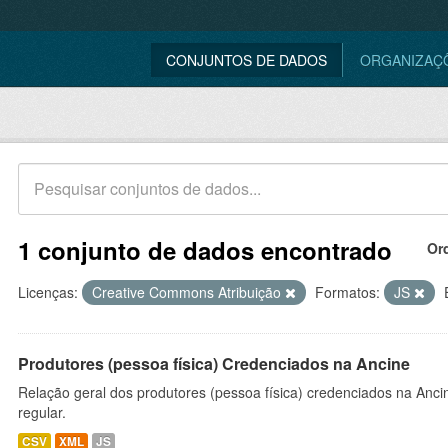
CONJUNTOS DE DADOS
ORGANIZAÇ
1 conjunto de dados encontrado
Or
Licenças:
Creative Commons Atribuição
Formatos:
JS
Produtores (pessoa física) Credenciados na Ancine
Relação geral dos produtores (pessoa física) credenciados na Anc
regular.
CSV
XML
JS